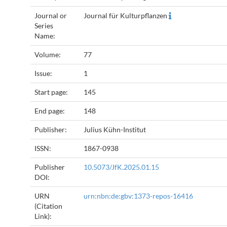
Journal or
Journal für Kulturpflanzen
Series
Name:
Volume:
77
Issue:
1
Start page:
145
End page:
148
Publisher:
Julius Kühn-Institut
ISSN:
1867-0938
Publisher
10.5073/JfK.2025.01.15
DOI:
URN
urn:nbn:de:gbv:1373-repos-16416
(Citation
Link):