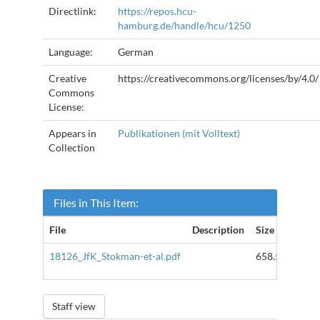
Directlink:
https://repos.hcu-
hamburg.de/handle/hcu/1250
Language:
German
Creative
https://creativecommons.org/licenses/by/4.0/
Commons
License:
Appears in
Publikationen (mit Volltext)
Collection
Files in This Item:
File
Description
Size
F
18126_JfK_Stokman-et-al.pdf
658.58 kB
A
Staff view