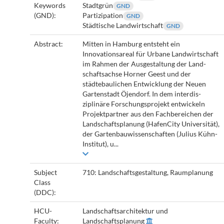
Keywords
Stadtgrün
GND
(GND):
Partizipation
GND
Städtische Landwirtschaft
GND
Abstract:
Mitten in Hamburg entsteht ein
Innovationsareal für Urbane Landwirtschaft
im Rahmen der Ausgestaltung der Land­
schaftsachse Horner Geest und der
städtebaulichen Ent­wicklung der Neuen
Gartenstadt Öjendorf. In dem interdis­
ziplinäre Forschungsprojekt entwickeln
Projektpartner aus den Fachbereichen der
Landschaftsplanung (HafenCity Uni­versität),
der Gartenbauwissenschaften (Julius Kühn-
Institut), u...
Subject
710: Landschaftsgestaltung, Raumplanung
Class
(DDC):
HCU-
Landschaftsarchitektur und
Faculty:
Landschaftsplanung