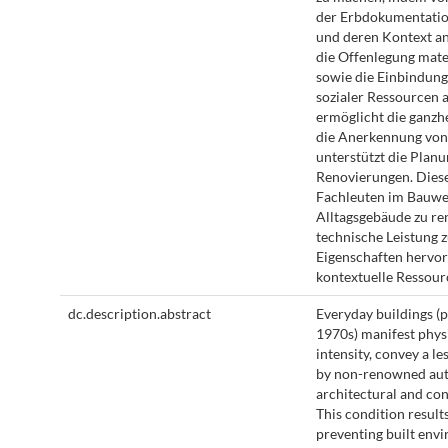
der Erbdokumentatio
und deren Kontext a
die Offenlegung mate
sowie die Einbindung
sozialer Ressourcen 
ermöglicht die ganzh
die Anerkennung von
unterstützt die Planu
Renovierungen. Diese
Fachleuten im Bauwe
Alltagsgebäude zu re
technische Leistung z
Eigenschaften hervo
kontextuelle Ressour
dc.description.abstract
Everyday buildings 
1970s) manifest phys
intensity, convey a l
by non-renowned auth
architectural and co
This condition results
preventing built env