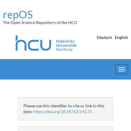
Skip
navigation
repOS
The Open Science Repository of the HCU
Deutsch
English
Please use this identifier to cite or link to this
item:
https://doi.org/10.34712/142.71