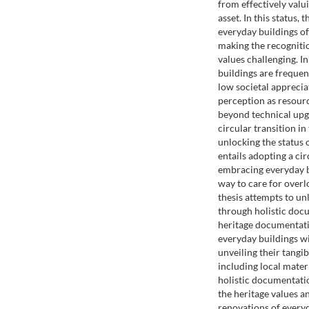
from effectively valu
asset. In this status, 
everyday buildings o
making the recognitio
values challenging. I
buildings are frequen
low societal apprecia
perception as resour
beyond technical upg
circular transition in
unlocking the status 
entails adopting a ci
embracing everyday bu
way to care for overl
thesis attempts to u
through holistic doc
heritage documentatio
everyday buildings wi
unveiling their tangib
including local mater
holistic documentati
the heritage values a
renovations of everyd