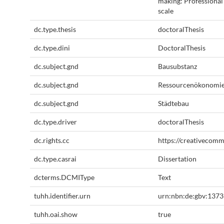
making: Professional
scale
dc.type.thesis
doctoralThesis
dc.type.dini
DoctoralThesis
dc.subject.gnd
Bausubstanz
dc.subject.gnd
Ressourcenökonomi
dc.subject.gnd
Städtebau
dc.type.driver
doctoralThesis
dc.rights.cc
https://creativecomm
dc.type.casrai
Dissertation
dcterms.DCMIType
Text
tuhh.identifier.urn
urn:nbn:de:gbv:137
tuhh.oai.show
true