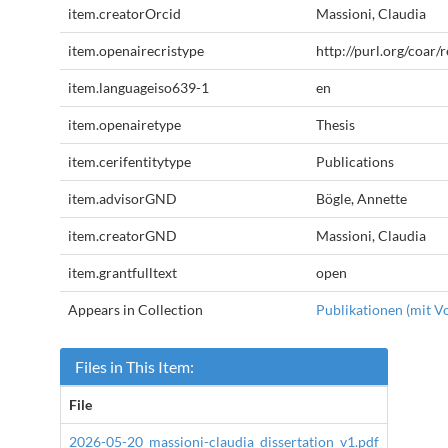
item.creatorOrcid
Massioni, Claudia
item.openairecristype
http://purl.org/coar
item.languageiso639-1
en
item.openairetype
Thesis
item.cerifentitytype
Publications
item.advisorGND
Bögle, Annette
item.creatorGND
Massioni, Claudia
item.grantfulltext
open
Appears in Collection
Publikationen (mit Vo
Files in This Item:
File
Descrip
2026-05-20_massioni-claudia_dissertation_v1.pdf
80.53 M