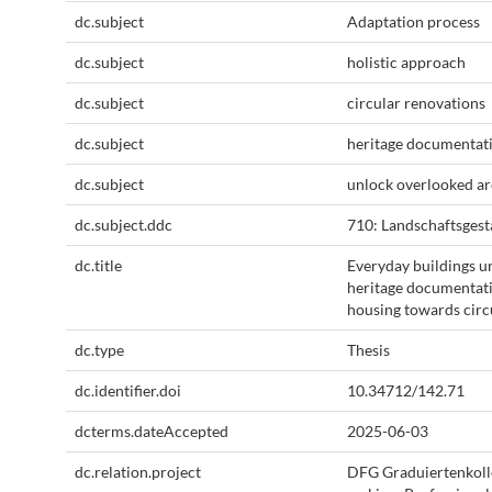
dc.subject
Adaptation process
dc.subject
holistic approach
dc.subject
circular renovations
dc.subject
heritage documentat
dc.subject
unlock overlooked ar
dc.subject.ddc
710: Landschaftsges
dc.title
Everyday buildings u
heritage documentati
housing towards circ
dc.type
Thesis
dc.identifier.doi
10.34712/142.71
dcterms.dateAccepted
2025-06-03
dc.relation.project
DFG Graduiertenkoll