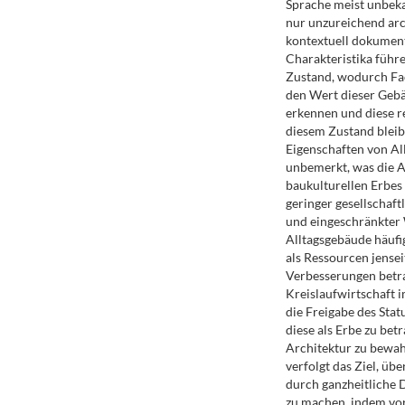
Sprache meist unbek
nur unzureichend arc
kontextuell dokument
Charakteristika führ
Zustand, wodurch Fa
den Wert dieser Gebä
erkennen und diese r
diesem Zustand bleib
Eigenschaften von Al
unbemerkt, was die 
baukulturellen Erbes
geringer gesellschaf
und eingeschränkte
Alltagsgebäude häuf
als Ressourcen jensei
Verbesserungen betr
Kreislaufwirtschaft 
die Freigabe des Stat
diese als Erbe zu be
Architektur zu bewah
verfolgt das Ziel, 
durch ganzheitliche 
zu machen, indem v