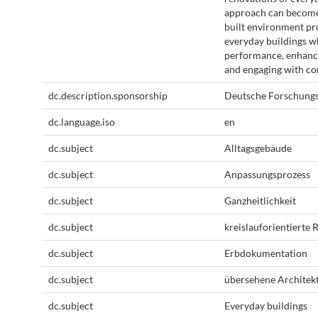
approach can become
built environment pr
everyday buildings w
performance, enhanci
and engaging with co
dc.description.sponsorship
Deutsche Forschungs
dc.language.iso
en
dc.subject
Alltagsgebäude
dc.subject
Anpassungsprozess
dc.subject
Ganzheitlichkeit
dc.subject
kreislauforientierte
dc.subject
Erbdokumentation
dc.subject
übersehene Architek
dc.subject
Everyday buildings