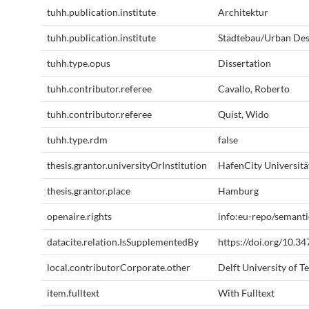
tuhh.publication.institute
Architektur
tuhh.publication.institute
Städtebau/Urban Des
tuhh.type.opus
Dissertation
tuhh.contributor.referee
Cavallo, Roberto
tuhh.contributor.referee
Quist, Wido
tuhh.type.rdm
false
thesis.grantor.universityOrInstitution
HafenCity Universit
thesis.grantor.place
Hamburg
openaire.rights
info:eu-repo/semant
datacite.relation.IsSupplementedBy
https://doi.org/10.3
local.contributorCorporate.other
Delft University of 
item.fulltext
With Fulltext