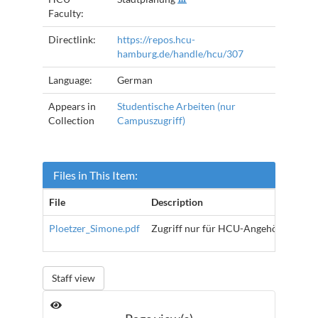
Faculty:
Directlink:
https://repos.hcu-
hamburg.de/handle/hcu/307
Language:
German
Appears in
Studentische Arbeiten (nur
Collection
Campuszugriff)
Files in This Item:
File
Description
Si
Ploetzer_Simone.pdf
Zugriff nur für HCU-Angehörige
3.
Staff view