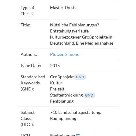
Type of
Master Thesis
Thesis:
Title:
Nützliche Fehlplanungen?
Entstehungsverläufe
kulturbezogener Großprojekte in
Deutschland. Eine Medienanalyse
Authors:
Plötzer, Simone
Issue Date:
2015
Standardised
Großprojekt
GND
Keywords
Kultur
(GND):
Freizeit
Stadtentwicklung
GND
Fehlplanung
Subject
710 Landschaftsgestaltung,
Class
Raumplanung
(DDC):
HCU-
Stadtplanung