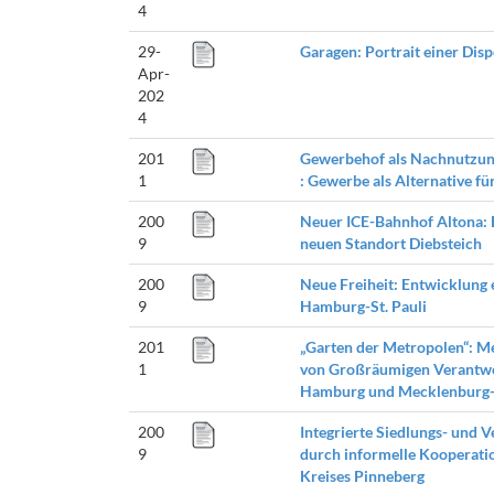
4
29-
Garagen: Portrait einer Disp
Apr-
202
4
201
Gewerbehof als Nachnutzu
1
: Gewerbe als Alternative f
200
Neuer ICE-Bahnhof Altona:
9
neuen Standort Diebsteich
200
Neue Freiheit: Entwicklung 
9
Hamburg-St. Pauli
201
„Garten der Metropolen“: Me
1
von Großräumigen Verantwo
Hamburg und Mecklenburg
200
Integrierte Siedlungs- und
9
durch informelle Kooperation
Kreises Pinneberg