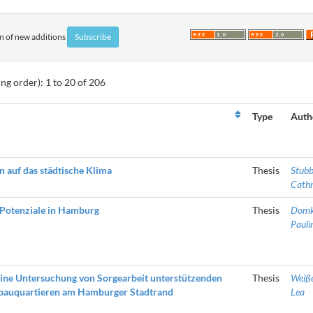
ion of new additions
ng order): 1 to 20 of 206
Type
Auth
n auf das städtische Klima
Thesis
Stubb
Cathr
 Potenziale in Hamburg
Thesis
Domk
Pauli
Eine Untersuchung von Sorgearbeit unterstützenden
Thesis
Weiße
ubauquartieren am Hamburger Stadtrand
Lea