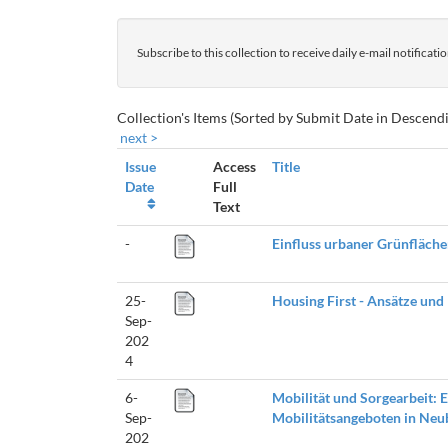
Subscribe to this collection to receive daily e-mail notificat
Collection's Items (Sorted by Submit Date in Descendi
next >
Issue
Access
Title
Date
Full
Text
-
Einfluss urbaner Grünfläche
25-
Housing First - Ansätze und
Sep-
202
4
6-
Mobilität und Sorgearbeit: 
Sep-
Mobilitätsangeboten in Ne
202