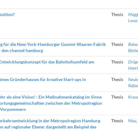
osition?
Thesis
Mügg
Lasse
ng für die New-York-Hamburger Gummi-Waaren-Fabrik
Thesis
Reina
ür den channel hamburg
Bärbe
 Entwicklungskonzept für das Bahnhofsumfeld am
Thesis
Dröge
Henri
eines Gründerhauses für kreative Start-ups in
Thesis
Neuba
Rafae
hr als eine Vision! : Ein Maßnahmenkatalog im Sinne
Thesis
Kraus,
rtungsgemeinschaften zwischen der Metropolregion
-Vorpommern
 Verkehrsentwicklung in der Metropolregion Hamburg
Thesis
Mau, 
 auf regionaler Ebene: dargestellt am Beispiel des