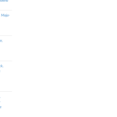
alena
, Maja-
r,
ck,
e
,
-
e