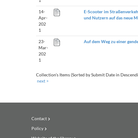
1
14-
E-Scooter im Straßenverkehr 
Apr-
und Nutzern auf das neue M
202
1
23-
Auf dem Weg zu einer gende
Mar-
202
1
Collection's Items (Sorted by Submit Date in Descendi
next >
Contact
Policy