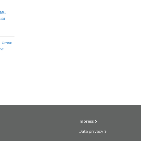
hau,
isa
, Janne
ha
Impress
Data privacy