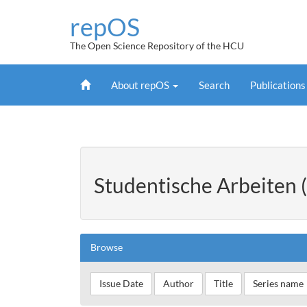
Skip
repOS
navigation
The Open Science Repository of the HCU
Home
About repOS
Search
Publication
Studentische Arbeiten 
Browse