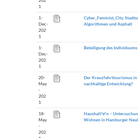
202
1
1-
Cyber_Feminist_City. Stadtsc
Dec-
Algorithmen und Asphalt
202
1
1-
Beteiligung des Individuum
Dec-
202
1
20-
Der Kreuzfahrttourismus in 
May
nachhaltige Entwicklung?
-
202
1
18-
Haushalt*e*n – Untersuchun
May
Wohnen in Hamburger Neu
-
202