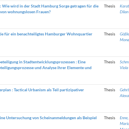
e: Wie wird in der Stadt Hamburg Sorge getragen für die
Thesis
Karat
 von wohnungslosen Frauen?
Dilan
gie für ein benachteiligtes Hamburger Wohnquartier
Thesis
Gößle
Mon
teiligung in Stadtentwicklungsprozessen : Eine
Thesis
Schmi
teiligungsprozesse und Analyse ihrer Elemente und
Viola
plan : Tactical Urbanism als Teil partizipativer
Thesis
Gehrl
Alexa
ine Untersuchung von Scheinanmeldungen als Beispiel
Thesis
Enne,
Maria