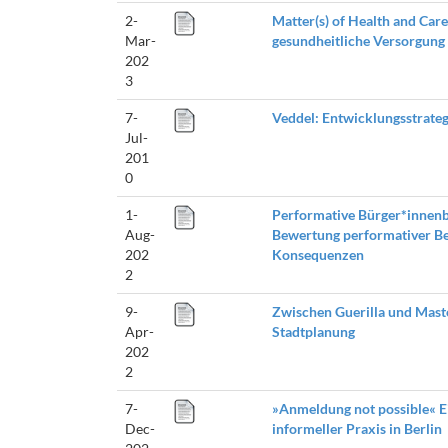
2-
Matter(s) of Health and Car
Mar-
gesundheitliche Versorgung
202
3
7-
Veddel: Entwicklungsstrate
Jul-
201
0
1-
Performative Bürger*innenbe
Aug-
Bewertung performativer Be
202
Konsequenzen
2
9-
Zwischen Guerilla und Master
Apr-
Stadtplanung
202
2
7-
»Anmeldung not possible« E
Dec-
informeller Praxis in Berlin