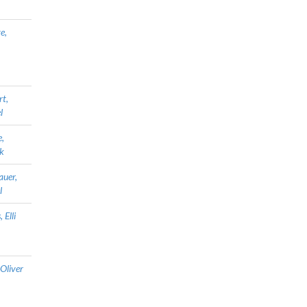
e,
rt,
l
,
k
uer,
l
 Elli
Oliver