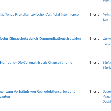
Magd
haffende Praktiken zwischen Artificial Intelligence,
Thesis
Voigt
Lee
s beim Klimaschutz durch Kommunikationsstrategien
Thesis
Zunke
Tessa
Hamburg - Die Coronakrise als Chance für eine
Thesis
Malu
Mari
gen zum Verhältnis von Reproduktionsarbeit und
Thesis
Seum
bauten
Anna
Sophi