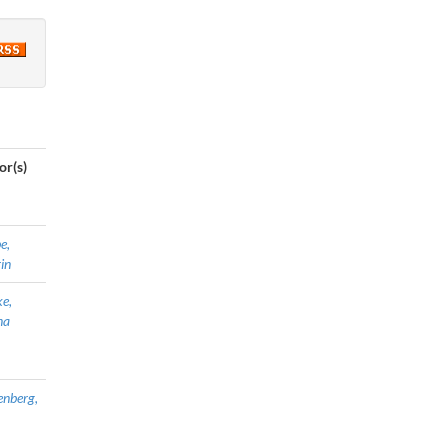
or(s)
e,
in
e,
na
nberg,