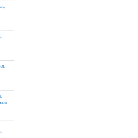
as,
r,
a
dt,
s,
nder
-