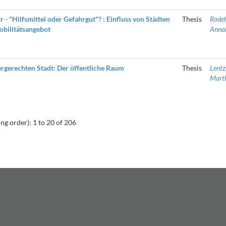
- "Hilfsmittel oder Gefahrgut"? : Einfluss von Städten
Thesis
Rode
obilitätsangebot
Annal
rgerechten Stadt: Der öffentliche Raum
Thesis
Lentz
Mart
ng order): 1 to 20 of 206