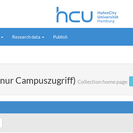
s
Research data
Publish
(nur Campuszugriff)
Collection home page