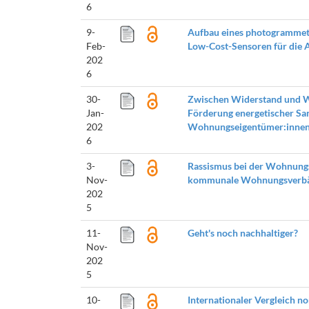
6
9-
Aufbau eines photogrammet
Feb-
Low-Cost-Sensoren für die 
202
6
30-
Zwischen Widerstand und Wan
Jan-
Förderung energetischer Sa
202
Wohnungseigentümer:inne
6
3-
Rassismus bei der Wohnung
Nov-
kommunale Wohnungsverb
202
5
11-
Geht's noch nachhaltiger?
Nov-
202
5
10-
Internationaler Vergleich 