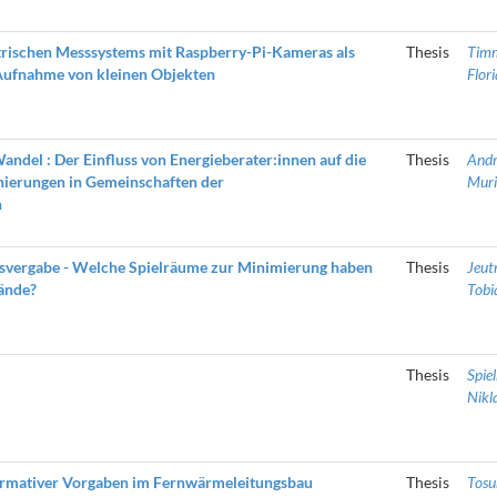
rischen Messsystems mit Raspberry-Pi-Kameras als
Thesis
Tim
Aufnahme von kleinen Objekten
Flor
del : Der Einfluss von Energieberater:innen auf die
Thesis
Andr
nierungen in Gemeinschaften der
Muri
n
svergabe - Welche Spielräume zur Minimierung haben
Thesis
Jeut
ände?
Tobi
Thesis
Spie
Nikl
normativer Vorgaben im Fernwärmeleitungsbau
Thesis
Tosun