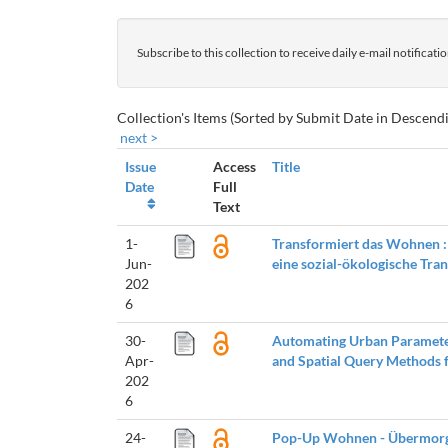
Subscribe to this collection to receive daily e-mail notificat
Collection's Items (Sorted by Submit Date in Descendi
next >
Issue
Access
Title
Date
Full
Text
1-
Transformiert das Wohnen :
Jun-
eine sozial-ökologische Tr
202
6
30-
Automating Urban Parameter
Apr-
and Spatial Query Methods f
202
6
24-
Pop-Up Wohnen - Übermor