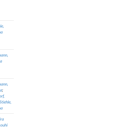
le,
a
ann,
na
ann,
na
;
rf,
Stiehle,
a
ra
ouhi