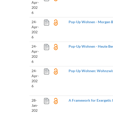
Apr-
202
6
24-
Pop-Up Wohnen - Morgen B
Apr-
202
6
24-
Pop-Up Wohnen - Heute Bes
Apr-
202
6
24-
Pop-Up Wohnen: Wohnzwisc
Apr-
202
6
28-
A Framework for Exergetic L
Jan-
202