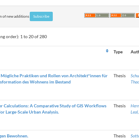
ion of new additions
ng order): 1 to 20 of 280
Type
Auth
 Mögliche Praktiken und Rollen von Architekt*innen für
Thesis
Schu
ansformation des Wohnens im Bestand
Tha
 Calculations: A Comparative Study of GIS Workflows
Thesis
Her
or Large-Scale Urban Analysis.
Leal
gen Bewohnen.
Thesis
Sotto