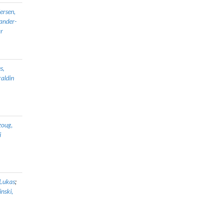
ersen,
ander-
r
s,
aldin
oug,
i
 Lukas
;
nski,