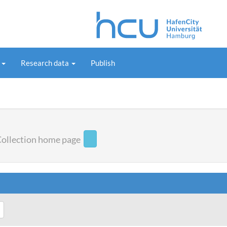
s
Research data
Publish
ollection home page