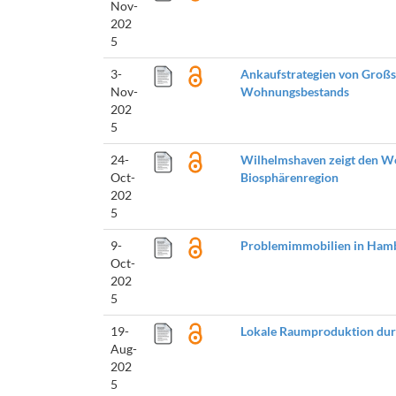
Nov-
202
5
3-
Ankaufstrategien von Großs
Nov-
Wohnungsbestands
202
5
24-
Wilhelmshaven zeigt den W
Oct-
Biosphärenregion
202
5
9-
Problemimmobilien in Ham
Oct-
202
5
19-
Lokale Raumproduktion dur
Aug-
202
5