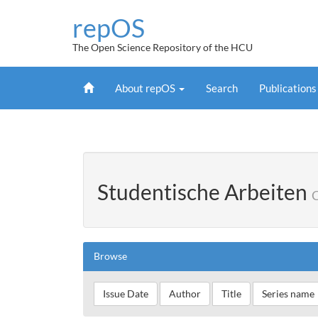
Skip
repOS
navigation
The Open Science Repository of the HCU
Home
About repOS
Search
Publication
Studentische Arbeiten
C
Browse