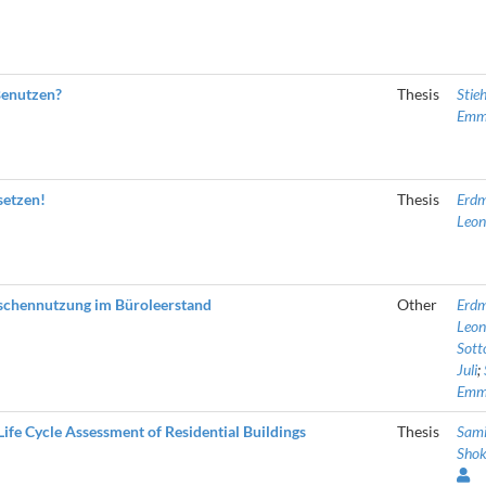
enutzen?
Thesis
Stieh
Emm
etzen!
Thesis
Erdm
Leo
hennutzung im Büroleerstand
Other
Erdm
Leo
Sotto
Juli
;
Emm
ife Cycle Assessment of Residential Buildings
Thesis
Sami
Shok