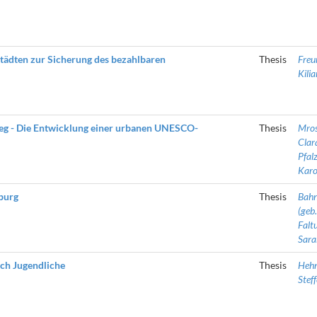
tädten zur Sicherung des bezahlbaren
Thesis
Freu
Kilia
eg - Die Entwicklung einer urbanen UNESCO-
Thesis
Mros
Clar
Pfalz
Karo
burg
Thesis
Bahn
(geb.
Faltu
Sara
ch Jugendliche
Thesis
Hehn
Stef