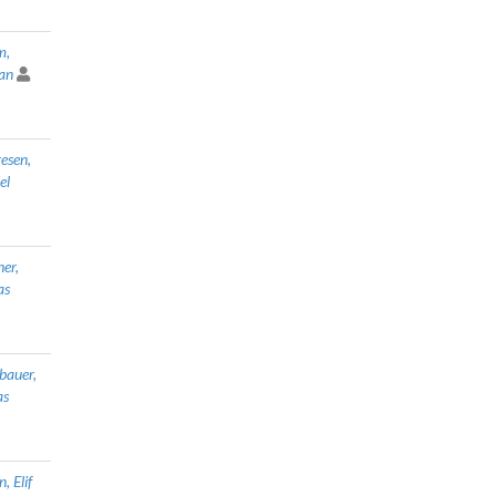
m,
ian
esen,
el
ner,
as
lbauer,
as
, Elif