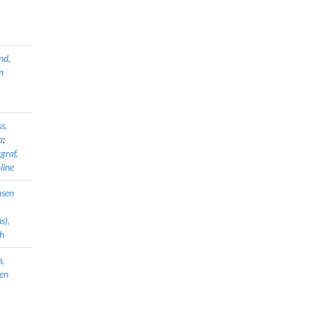
nd,
n
s,
a
;
graf,
line
sen
s),
h
,
fen