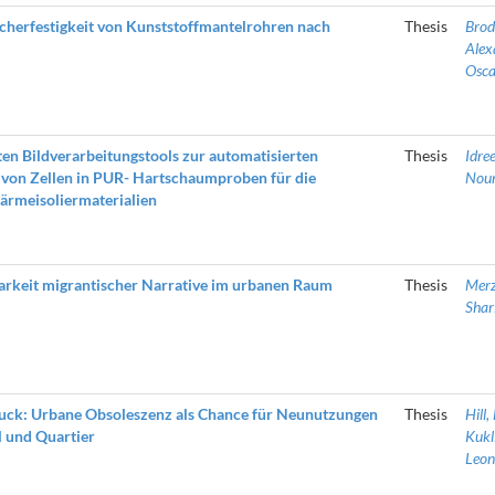
herfestigkeit von Kunststoffmantelrohren nach
Thesis
Brod
Alex
Osca
ten Bildverarbeitungstools zur automatisierten
Thesis
Idree
von Zellen in PUR- Hartschaumproben für die
Nour
ärmeisoliermaterialien
barkeit migrantischer Narrative im urbanen Raum
Thesis
Merz
Shar
uck: Urbane Obsoleszenz als Chance für Neunutzungen
Thesis
Hill,
 und Quartier
Kukli
Leon