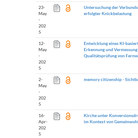
23-
Untersuchung der Verbundsc
May
erfolgter Knickbelastung
-
202
5
12-
Entwicklung eines KI-basier
May
Erkennung und Vermessung 
-
Qualitätsprüfung von Fernw
202
5
2-
memory citizenship - Sicht
May
-
202
5
16-
Kirche unter Konversionsdr
Apr-
im Kontext von Gemeinwohl
202
5