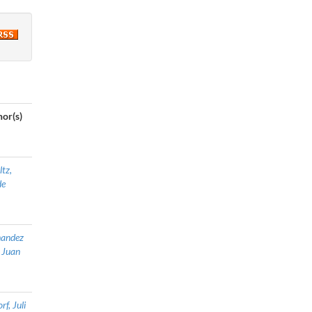
or(s)
ltz,
de
nandez
, Juan
rf, Juli