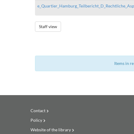
e_Quartier_Hamburg_Teilbericht_D_Rechtliche_Asp
Staff view
Items in r
Contact
Policy
Website of the library