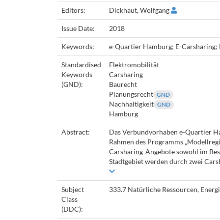
Editors:
Dickhaut, Wolfgang
Issue Date:
2018
Keywords:
e-Quartier Hamburg; E-Carsharing; 
Standardised
Elektromobilität
Keywords
Carsharing
(GND):
Baurecht
Planungsrecht
GND
Nachhaltigkeit
GND
Hamburg
Abstract:
Das Verbundvorhaben e-Quartier Ham
Rahmen des Programms „Modellregione
Carsharing-Angebote sowohl im Best
Stadtgebiet werden durch zwei Carsh
Subject
333.7 Natürliche Ressourcen, Energ
Class
(DDC):