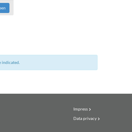
pen
 indicated.
Impress
Data privacy