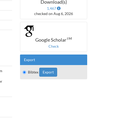
Download(s)
1,467
checked on Aug 6, 2026
TM
Google Scholar
Check
Export
im
Bibtex
er