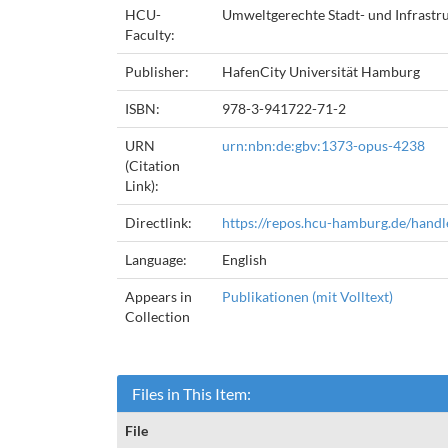
HCU-
Umweltgerechte Stadt- und Infrast
Faculty:
Publisher:
HafenCity Universität Hamburg
ISBN:
978-3-941722-71-2
URN
urn:nbn:de:gbv:1373-opus-4238
(Citation
Link):
Directlink:
https://repos.hcu-hamburg.de/hand
Language:
English
Appears in
Publikationen (mit Volltext)
Collection
Files in This Item:
File