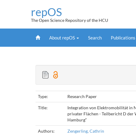
Skip
repOS
navigation
The Open Science Repository of the HCU
Home
About repOS
Search
Publication
Type:
Research Paper
Title:
Integration von Elektromobilität i
privater Flächen - Teilbericht D de
Hamburg“
Authors:
Zengerling, Cathrin