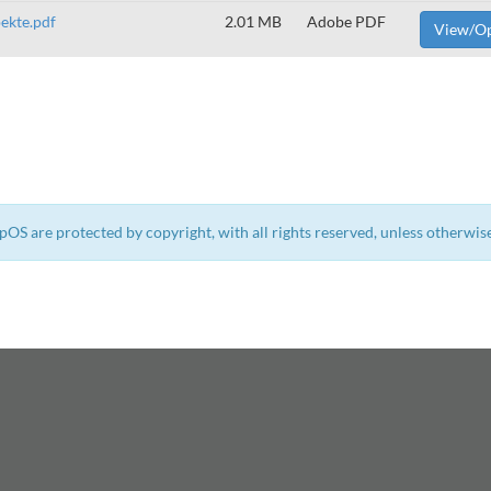
ekte.pdf
2.01 MB
Adobe PDF
View/O
epOS are protected by copyright, with all rights reserved, unless otherwise