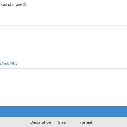
rukturplanung
le/hcu/483
Description
Size
Format