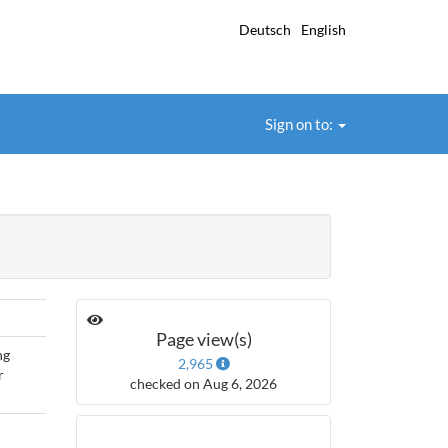
Deutsch
English
Sign on to:
Page view(s)
ng
2,965
r
checked on Aug 6, 2026