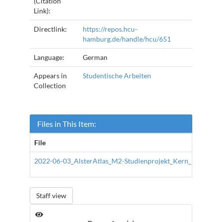
(Citation
Link):
Directlink:
https://repos.hcu-
hamburg.de/handle/hcu/651
Language:
German
Appears in
Studentische Arbeiten
Collection
Files in This Item:
File
2022-06-03_AlsterAtlas_M2-Studienprojekt_Kern_Marquard
Staff view