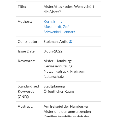
Title:
AlsterAtlas - oder: Wem gehört
die Alster?
Authors:
Kern, Emily
Marquardt, Zoë
Schwenkel, Lennart
Contributor:
Stokman, Antje
Issue Date:
3-Jun-2022
Keywords:
Alster; Hamburg;
Gewässernutzung;
Nutzungsdruck; Freiraum;
Naturschutz
Standardised
Stadtplanung
Keywords
Öffentlicher Raum
(GND):
Abstract:
Am Beispiel der Hamburger
Alster und den angrenzenden
Kanälen beschäftigt sich der