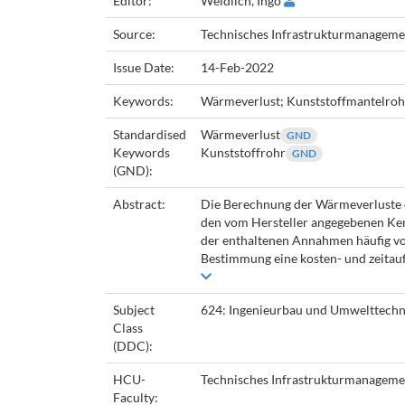
Editor:
Weidlich, Ingo
Source:
Technisches Infrastrukturmanagemen
Issue Date:
14-Feb-2022
Keywords:
Wärmeverlust; Kunststoffmantelroh
Standardised
Wärmeverlust
GND
Keywords
Kunststoffrohr
GND
(GND):
Abstract:
Die Berechnung der Wärmeverluste 
den vom Hersteller angegebenen Ke
der enthaltenen Annahmen häufig vo
Bestimmung eine kosten- und zeitaufw
Subject
624: Ingenieurbau und Umwelttechn
Class
(DDC):
HCU-
Technisches Infrastrukturmanagem
Faculty: