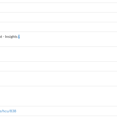
 - Insights
le/hcu/838