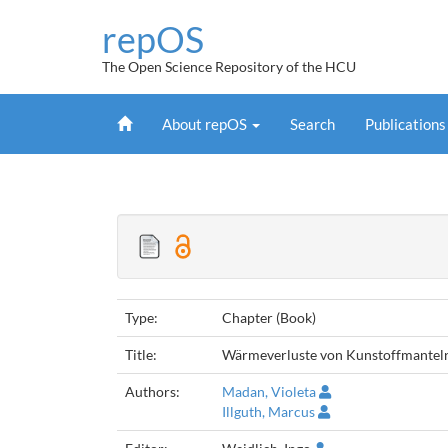
Skip
repOS
navigation
The Open Science Repository of the HCU
Home
About repOS
Search
Publication
Type:
Chapter (Book)
Title:
Wärmeverluste von Kunstoffmantel
Authors:
Madan, Violeta
Illguth, Marcus