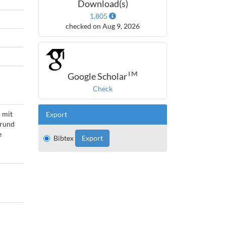
Download(s)
1,805
checked on Aug 9, 2026
TM
Google Scholar
Check
 mit
Export
grund
e
Bibtex