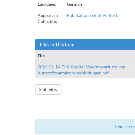
Language:
German
Appears in
Publikationen (mit Volltext)
Collection
Files in This Item:
File
2022-02-14_TIM_Kapitel-Waermeverluste-von-
Kunstoffmantelrohrverbindungen.pdf
Staff view
Items in r