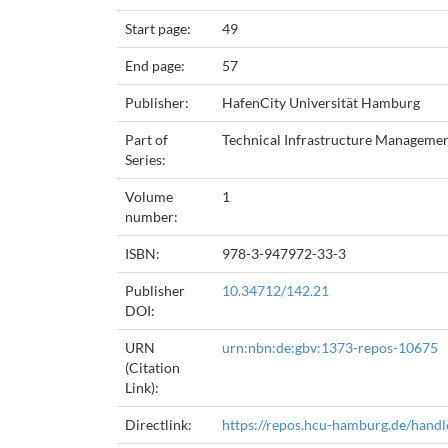
Start page:
49
End page:
57
Publisher:
HafenCity Universität Hamburg
Part of
Technical Infrastructure Management
Series:
Volume
1
number:
ISBN:
978-3-947972-33-3
Publisher
10.34712/142.21
DOI:
URN
urn:nbn:de:gbv:1373-repos-10675
(Citation
Link):
Directlink:
https://repos.hcu-hamburg.de/hand