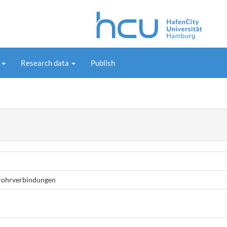
s
Research data
Publish
rohrverbindungen