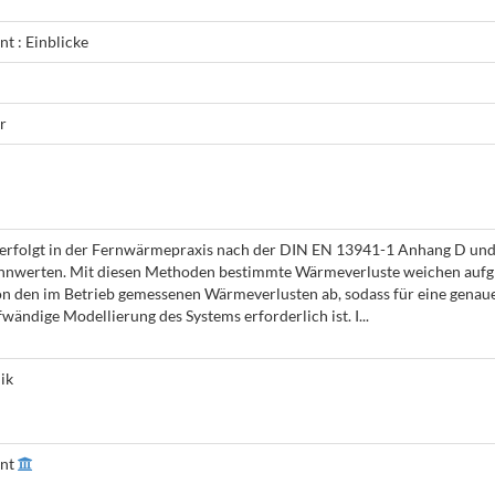
t : Einblicke
r
erfolgt in der Fernwärmepraxis nach der DIN EN 13941-1 Anhang D und
nnwerten. Mit diesen Methoden bestimmte Wärmeverluste weichen auf
n den im Betrieb gemessenen Wärmeverlusten ab, sodass für eine genau
ändige Modellierung des Systems erforderlich ist. I...
ik
ent